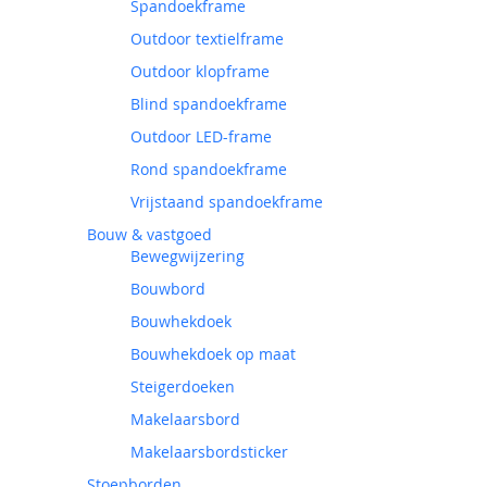
Spandoekframe
Outdoor textielframe
Outdoor klopframe
Blind spandoekframe
Outdoor LED-frame
Rond spandoekframe
Vrijstaand spandoekframe
Bouw & vastgoed
Bewegwijzering
Bouwbord
Bouwhekdoek
Bouwhekdoek op maat
Steigerdoeken
Makelaarsbord
Makelaarsbordsticker
Stoepborden