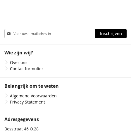
Abonneer
Inschrijven
u
op
onze
Wie zijn wij?
nieuwsbrief
Over ons
Contactformulier
Belangrijk om te weten
Algemene Voorwaarden
Privacy Statement
Adresgegevens
Bosstraat 46 O.28