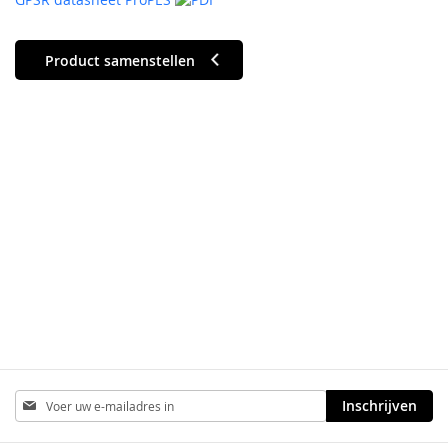
Product samenstellen
Abonneer
Inschrijven
u
op