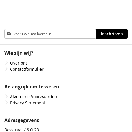
Abonneer
Inschrijven
u
op
onze
Wie zijn wij?
nieuwsbrief
Over ons
Contactformulier
Belangrijk om te weten
Algemene Voorwaarden
Privacy Statement
Adresgegevens
Bosstraat 46 O.28