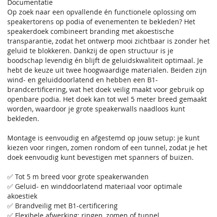
Documentatie
Op zoek naar een opvallende én functionele oplossing om
speakertorens op podia of evenementen te bekleden? Het
speakerdoek combineert branding met akoestische
transparantie, zodat het ontwerp mooi zichtbaar is zonder het
geluid te blokkeren. Dankzij de open structuur is je
boodschap levendig én blijft de geluidskwaliteit optimaal. Je
hebt de keuze uit twee hoogwaardige materialen. Beiden zijn
wind- en geluiddoorlatend en hebben een B1-
brandcertificering, wat het doek veilig maakt voor gebruik op
openbare podia. Het doek kan tot wel 5 meter breed gemaakt
worden, waardoor je grote speakerwalls naadloos kunt
bekleden.
Montage is eenvoudig en afgestemd op jouw setup: je kunt
kiezen voor ringen, zomen rondom of een tunnel, zodat je het
doek eenvoudig kunt bevestigen met spanners of buizen.
✅ Tot 5 m breed voor grote speakerwanden
✅ Geluid- en winddoorlatend materiaal voor optimale
akoestiek
✅ Brandveilig met B1-certificering
✅ Flexibele afwerking: ringen, zomen of tunnel