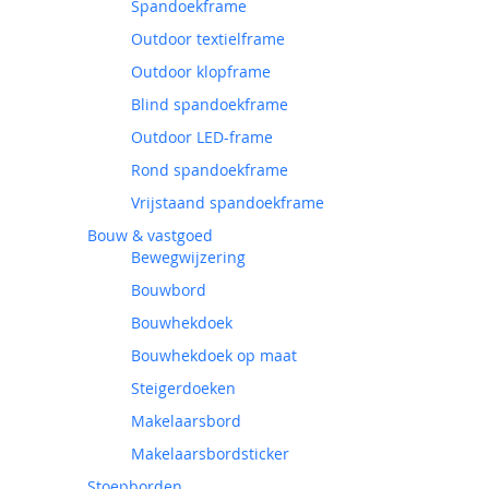
Spandoekframe
Outdoor textielframe
Outdoor klopframe
Blind spandoekframe
Outdoor LED-frame
Rond spandoekframe
Vrijstaand spandoekframe
Bouw & vastgoed
Bewegwijzering
Bouwbord
Bouwhekdoek
Bouwhekdoek op maat
Steigerdoeken
Makelaarsbord
Makelaarsbordsticker
Stoepborden