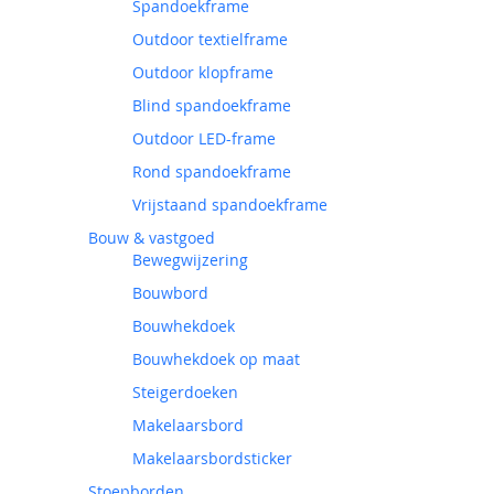
Spandoekframe
Outdoor textielframe
Outdoor klopframe
Blind spandoekframe
Outdoor LED-frame
Rond spandoekframe
Vrijstaand spandoekframe
Bouw & vastgoed
Bewegwijzering
Bouwbord
Bouwhekdoek
Bouwhekdoek op maat
Steigerdoeken
Makelaarsbord
Makelaarsbordsticker
Stoepborden