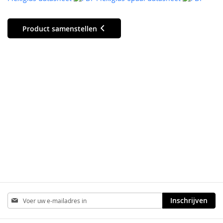
Product samenstellen
Abonneer
Inschrijven
u
op