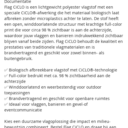
Documentatie
Flag CiCLO is een lichtgewicht polyester vlagstof met een
speciale CiCLO®-afwerking die het materiaal biologisch laat
afbreken zonder microplastics achter te laten. De stof heeft
een open, winddoorlatende structuur met krachtige full-color
print die voor circa 98 % zichtbaar is aan de achterzijde,
waardoor jouw vlaggen en banieren indrukwekkend zichtbaar
blijven vanaf beide zijden. Flag CiCLO behoudt de kwaliteit en
prestaties van traditionele vlagmaterialen en is
brandvertragend en geschikt voor zowel binnen- als
buitengebruik.
✅ Biologisch afbreekbare vlagstof met CiCLO®-technologie
✅ Full-color bedrukt met ca. 98 % zichtbaarheid aan de
achterzijde
✅ Winddoorlatend en weerbestendig voor outdoor
toepassingen
✅ Brandvertragend en geschikt voor openbare ruimtes
✅ Ideaal voor vlaggen, banieren en gevel-of
eventcommunicatie
Kies een duurzame vlagoplossing die impact en milieu-
bewustzijn combineert. Bestel Flag CiCLO en draag bij aan