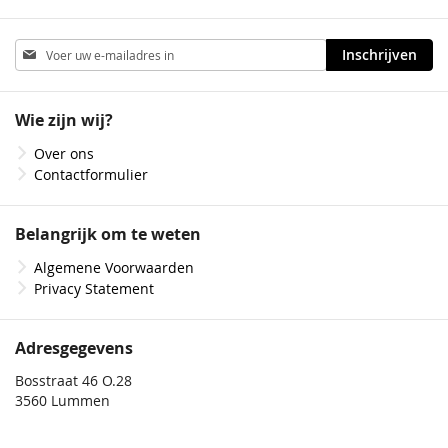
Abonneer
Inschrijven
u
op
onze
Wie zijn wij?
nieuwsbrief
Over ons
Contactformulier
Belangrijk om te weten
Algemene Voorwaarden
Privacy Statement
Adresgegevens
Bosstraat 46 O.28
3560 Lummen